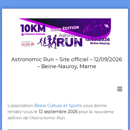
A
l
l
e
r
a
u
c
Astronomic Run – Site officiel – 12/09/2026
o
– Beine-Nauroy, Marne
n
t
e
n
u
L’association
Beine Culture et Sports
vous donne
rendez-vous le
12 septembre 2026
pour la
neuvième
édition de l’Astronomic Run.