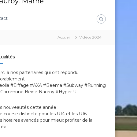
Nauroy, Marne
tact
Accueil
Vidéos 2024
ualités
rci à nos partenaires qui ont répondu
vorablement
eolia #Eiffage #AXA #Beema #Subway #Running
#Commune Beine-Nauroy #Hyper U
s nouveautés cette année :
 course distincte pour les U14 et les U16
 horaires avancés pour mieux profiter de la
rée !