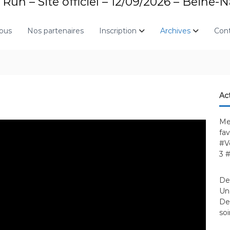
Run – Site officiel – 12/09/2026 – Beine-
nous
Nos partenaires
Inscription
Archives
Con
Act
Me
fa
#V
3 
De
Une
Des
soi