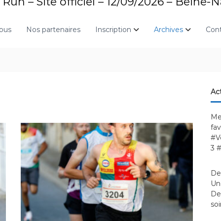
Run – Site officiel – 12/09/2026 – Beine-
nous
Nos partenaires
Inscription
Archives
Con
Act
Me
fa
#V
3 
De
Une
Des
soi