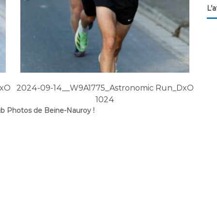
L’a
DxO
2024-09-14__W9A1775_Astronomic Run_DxO
202
1024
ub Photos de Beine-Nauroy !