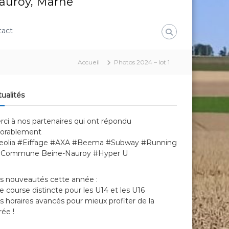
Nauroy, Marne
tact
Accueil
Photos 2024 – lot 1
ualités
rci à nos partenaires qui ont répondu
vorablement
eolia #Eiffage #AXA #Beema #Subway #Running
#Commune Beine-Nauroy #Hyper U
s nouveautés cette année :
 course distincte pour les U14 et les U16
 horaires avancés pour mieux profiter de la
rée !