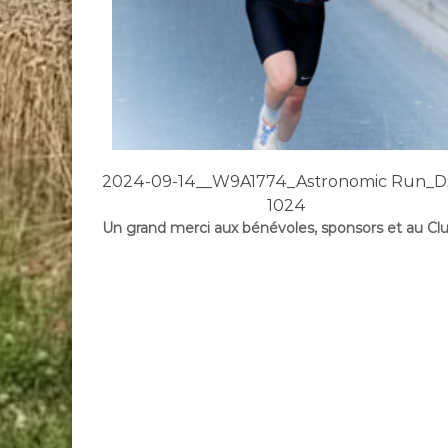
ic Run_DxO
2024-09-14__W9A1774_Astronomic Run_
1024
Un grand merci aux bénévoles, sponsors et au Cl