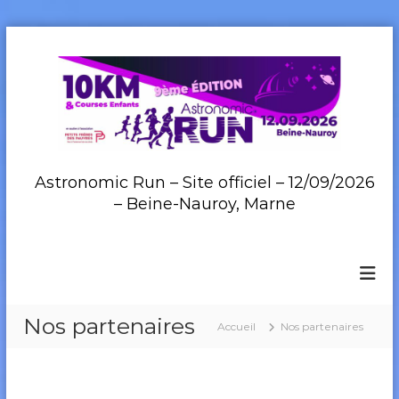
A
l
l
e
r
a
u
c
Astronomic Run – Site officiel – 12/09/2026
o
– Beine-Nauroy, Marne
n
t
e
n
u
Nos partenaires
Accueil
Nos partenaires