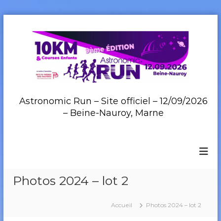
A
l
l
e
r
a
u
c
Astronomic Run – Site officiel – 12/09/2026
o
– Beine-Nauroy, Marne
n
t
e
n
u
Photos 2024 – lot 2
Accueil
Photos 2024 – lot 2