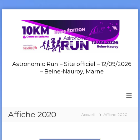
A
l
l
e
r
a
u
c
Astronomic Run – Site officiel – 12/09/2026
o
– Beine-Nauroy, Marne
n
t
e
n
u
Affiche 2020
Accueil
Affiche 2020