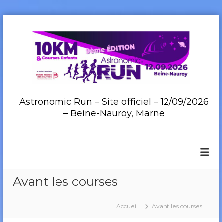
A
l
l
e
r
a
u
c
Astronomic Run – Site officiel – 12/09/2026
o
– Beine-Nauroy, Marne
n
t
e
n
u
Avant les courses
Accueil
Avant les courses