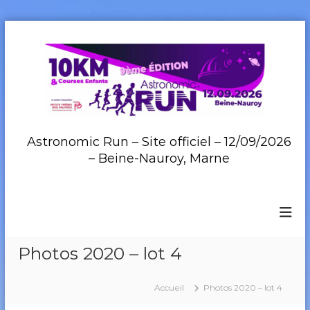
A
l
l
e
r
a
u
c
Astronomic Run – Site officiel – 12/09/2026
o
– Beine-Nauroy, Marne
n
t
e
n
u
Photos 2020 – lot 4
Accueil
Photos 2020 – lot 4