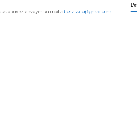
L’a
vous pouvez envoyer un mail à
bcs.assoc@gmail.com