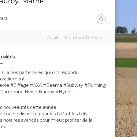
Nauroy, Marne
tact
Accueil
Photos 2021 – lot 5
ualités
rci à nos partenaires qui ont répondu
vorablement
eolia #Eiffage #AXA #Beema #Subway #Running
#Commune Beine-Nauroy #Hyper U
s nouveautés cette année :
 course distincte pour les U14 et les U16
 horaires avancés pour mieux profiter de la
rée !
_9110123rv
_9110125rv
_911012