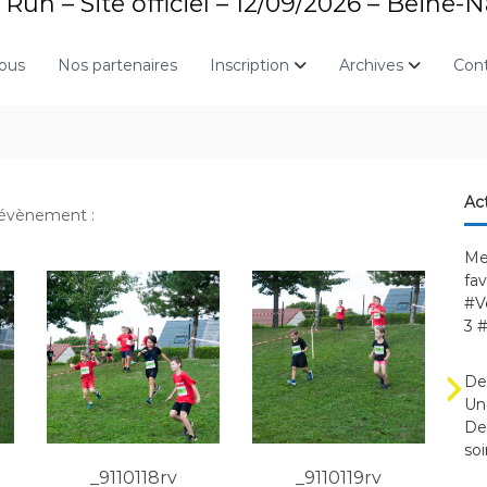
Run – Site officiel – 12/09/2026 – Beine-
nous
Nos partenaires
Inscription
Archives
Con
Act
t évènement :
Me
fa
#V
3 
De
Une
Des
soi
_9110118rv
_9110119rv