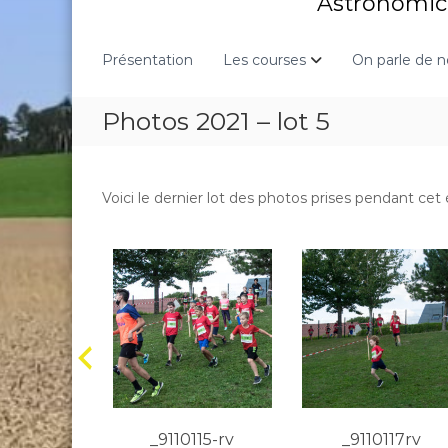
Astronomic 
Présentation
Les courses
On parle de 
Photos 2021 – lot 5
Voici le dernier lot des photos prises pendant ce
114-rv
_9110115-rv
_9110117rv