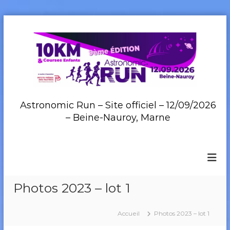
A
l
l
e
r
a
u
c
Astronomic Run – Site officiel – 12/09/2026
o
– Beine-Nauroy, Marne
n
t
e
n
u
Photos 2023 – lot 1
Accueil
Photos 2023 – lot 1