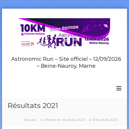
A
l
l
e
r
a
u
c
Astronomic Run – Site officiel – 12/09/2026
o
– Beine-Nauroy, Marne
n
t
e
n
u
Résultats 2021
Accueil
Photos et résultats 2021
Résultats 2021