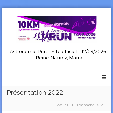
A
l
l
e
r
a
u
c
Astronomic Run – Site officiel – 12/09/2026
o
– Beine-Nauroy, Marne
n
t
e
n
u
Présentation 2022
Accueil
Présentation 2022