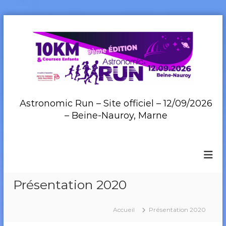
A
l
l
e
r
a
u
c
Astronomic Run – Site officiel – 12/09/2026
o
– Beine-Nauroy, Marne
n
t
e
n
u
Présentation 2020
Accueil
Présentation 2020